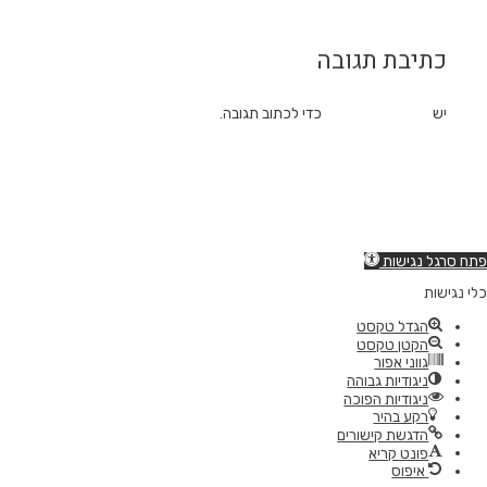
כתיבת תגובה
יש
להתחבר למערכת
כדי לכתוב תגובה.
דילוג לתוכן
פתח סרגל נגישות
כלי נגישות
הגדל טקסט
הקטן טקסט
גווני אפור
ניגודיות גבוהה
ניגודיות הפוכה
רקע בהיר
הדגשת קישורים
פונט קריא
איפוס