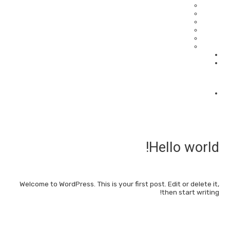
טיולי רגל בטבע
אורבניים, קצת אחרת
יום ים המלח
טיולי גימלאים וגימלאיות
טיולים מיוחדים
טיולים בתפירה אישית
המלצות
צור קשר
Facebook-f
052-658-7376
Hello world!
כתיבת תגובה
/
Uncategorized
/ מאת
admin
Welcome to WordPress. This is your first post. Edit or delete it,
then start writing!