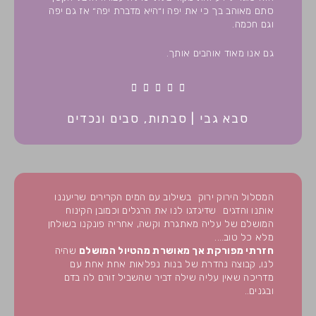
סתם מאוהב בך כי את יפה ו״היא מדברת יפה״ אז גם יפה
וגם חכמה.
גם אנו מאוד אוהבים אותך.
5





/
סבא גבי | סבתות, סבים ונכדים
5
המסלול הירוק ירוק
בשילוב עם המים הקרירים
שריעננו
אותנו והדגים
שדיגדגו לנו את הרגלים וכמובן הקינוח
המושלם של עליה מאתגרת וקשה, אחריה פונקנו בשולחן
מלא כל טוב….
חזרתי מפורקת אך מאושרת מהטיול המושלם
שהיה
לנו, קבוצה נהדרת של בנות נפלאות אחת אחת עם
מדריכה שאין עליה שילה דביר שהשביל זורם לה בדם
ובגנים..