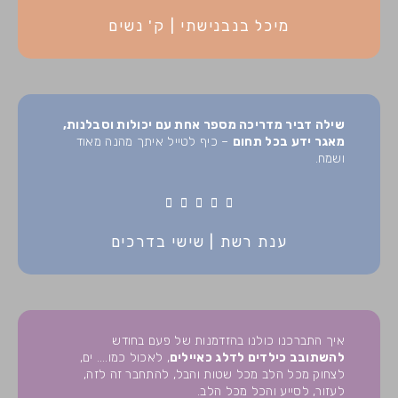
/
מיכל בנבנישתי | ק' נשים
5
שילה דביר מדריכה מספר אחת עם יכולות וסבלנות,
מאגר ידע בכל תחום
– כיף לטייל איתך מהנה מאוד
ושמח.
5





/
ענת רשת | שישי בדרכים
5
איך התברכנו כולנו בהזדמנות של פעם בחודש
להשתובב כילדים לדלג כאיילים
, לאכול כמו…. ים,
לצחוק מכל הלב מכל שטות והבל, להתחבר זה לזה,
לעזור, לסייע והכל מכל הלב.