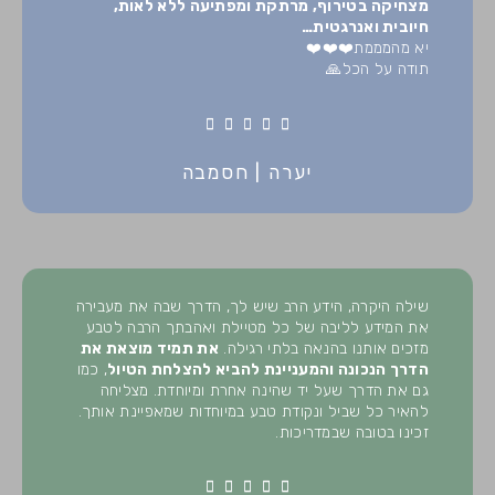
מצחיקה בטירוף, מרתקת ומפתיעה ללא לאות,
חיובית ואנרגטית…
יא מהמממת❤️❤️❤️
תודה על הכל🙏
5





/
יערה | חסמבה
5
שילה היקרה, הידע הרב שיש לך, הדרך שבה את מעבירה
את המידע לליבה של כל מטיילת ואהבתך הרבה לטבע
מזכים אותנו בהנאה בלתי רגילה.
את תמיד מוצאת את
הדרך הנכונה והמעניינת להביא להצלחת הטיול
, כמו
גם את הדרך שעל יד שהינה אחרת ומיוחדת. מצליחה
להאיר כל שביל ונקודת טבע במיוחדות שמאפיינת אותך.
זכינו בטובה שבמדריכות.
5




